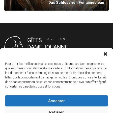
Das Schloss von Fontainebleau
Pour offrir les meilleures expériences, nous utilisons des technologies telles
+33 1 60 55 43 98
que les cookies pour stocker et/ou accéder aux informations des appareils. Le
fait de consentir à ces technologies nous permettra de traiter des données
+33 6 33 42 47 88
telles que le comportement de navigation ou les ID uniques sur ce site. Le fait
gitesdamejouanne@gmail.com
de ne pas consentir ou de retirer son consentement peut avoir un effet négatif
sur certaines caractéristiques et fonctions.
Marie et Alain Dury
16 rue de Chouard
Accepter
77760 Larchant
Refuser