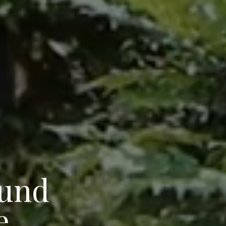
 und
e