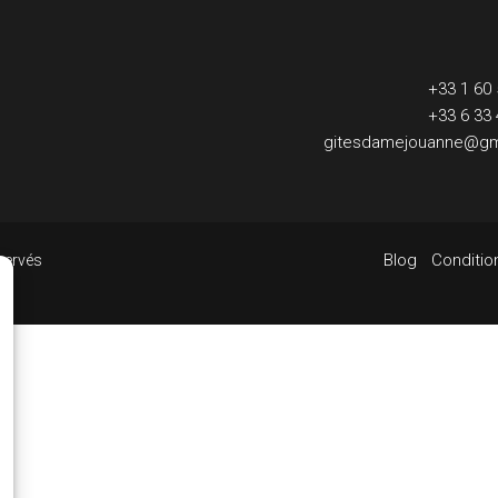
+33 1 60 
+33 6 33 
gitesdamejouanne@gm
Blog
Conditio
servés