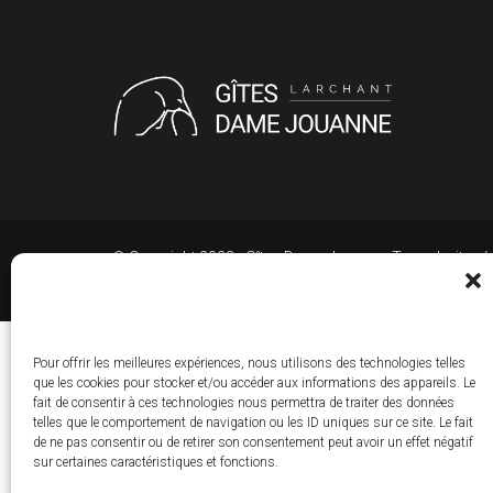
© Copyright 2023 - Gîtes Dame Jouanne Tous droits ré
Pour offrir les meilleures expériences, nous utilisons des technologies telles
que les cookies pour stocker et/ou accéder aux informations des appareils. Le
fait de consentir à ces technologies nous permettra de traiter des données
telles que le comportement de navigation ou les ID uniques sur ce site. Le fait
de ne pas consentir ou de retirer son consentement peut avoir un effet négatif
sur certaines caractéristiques et fonctions.