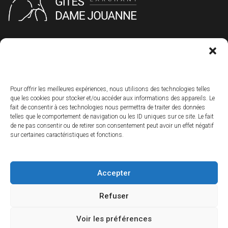
+33 1 60 55 43 98
+33 6 33 42 47 88
gitesdamejouanne@gmail.com
Pour offrir les meilleures expériences, nous utilisons des technologies telles
que les cookies pour stocker et/ou accéder aux informations des appareils. Le
fait de consentir à ces technologies nous permettra de traiter des données
Marie et Alain Dury
telles que le comportement de navigation ou les ID uniques sur ce site. Le fait
16 rue de Chouard
de ne pas consentir ou de retirer son consentement peut avoir un effet négatif
77760 Larchant
sur certaines caractéristiques et fonctions.
Accepter
© Copyright 2023 - Gîtes Dame Jouanne Tous droits réservés
Refuser
Blog
Conditions générales de vente
Voir les préférences
Politique de confidentialité
Conditions générales