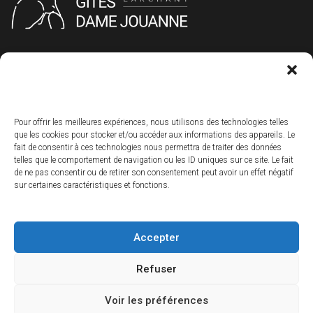
+33 1 60 55 43 98
+33 6 33 42 47 88
gitesdamejouanne@gmail.com
Pour offrir les meilleures expériences, nous utilisons des technologies telles
que les cookies pour stocker et/ou accéder aux informations des appareils. Le
fait de consentir à ces technologies nous permettra de traiter des données
Marie et Alain Dury
telles que le comportement de navigation ou les ID uniques sur ce site. Le fait
16 rue de Chouard
de ne pas consentir ou de retirer son consentement peut avoir un effet négatif
77760 Larchant
sur certaines caractéristiques et fonctions.
Accepter
© Copyright 2023 - Gîtes Dame Jouanne Tous droits réservés
Refuser
Blog
Conditions générales de vente
Voir les préférences
Politique de confidentialité
Conditions générales