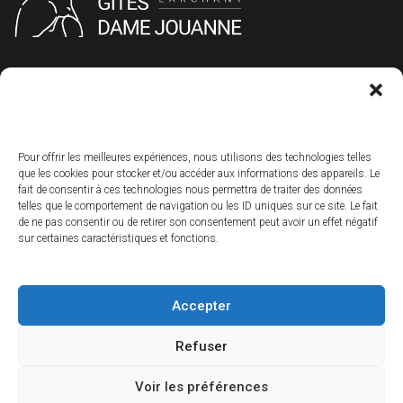
+33 1 60 55 43 98
+33 6 33 42 47 88
gitesdamejouanne@gmail.com
Pour offrir les meilleures expériences, nous utilisons des technologies telles
que les cookies pour stocker et/ou accéder aux informations des appareils. Le
fait de consentir à ces technologies nous permettra de traiter des données
Marie et Alain Dury
telles que le comportement de navigation ou les ID uniques sur ce site. Le fait
16 rue de Chouard
de ne pas consentir ou de retirer son consentement peut avoir un effet négatif
77760 Larchant
sur certaines caractéristiques et fonctions.
Accepter
© Copyright 2023 - Gîtes Dame Jouanne Tous droits réservés
Refuser
Blog
Conditions générales de vente
Voir les préférences
Politique de confidentialité
Conditions générales