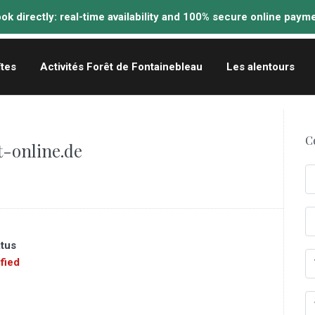
îtes
Activités Forêt de Fontainebleau
Les alentours
C
-online.de
atus
fied