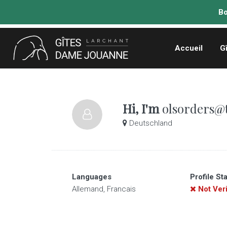
Accueil
G
Hi, I'm
olsorders@t
Deutschland
Languages
Profile St
Allemand, Francais
Not Veri